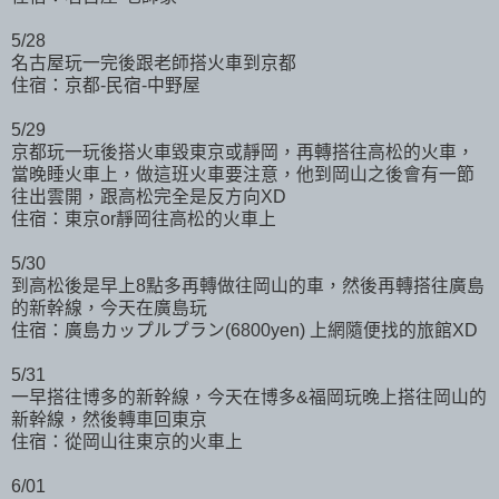
5/28
名古屋玩一完後跟老師搭火車到京都
住宿：京都-民宿-中野屋
5/29
京都玩一玩後搭火車毀東京或靜岡，再轉搭往高松的火車，
當晚睡火車上，做這班火車要注意，他到岡山之後會有一節
往出雲開，跟高松完全是反方向XD
住宿：東京or靜岡往高松的火車上
5/30
到高松後是早上8點多再轉做往岡山的車，然後再轉搭往廣島
的新幹線，今天在廣島玩
住宿：廣島カップルプラン(6800yen) 上網隨便找的旅館XD
5/31
一早搭往博多的新幹線，今天在博多&福岡玩晚上搭往岡山的
新幹線，然後轉車回東京
住宿：從岡山往東京的火車上
6/01