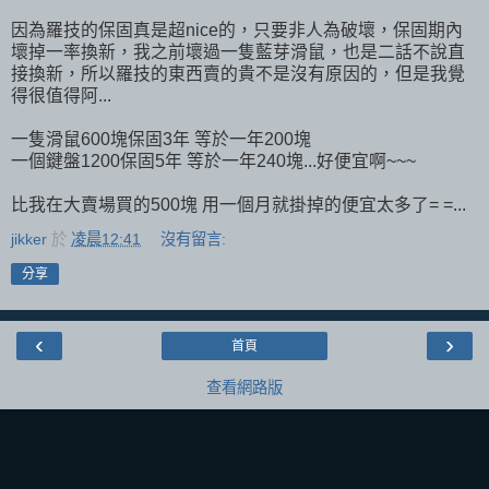
因為羅技的保固真是超nice的，只要非人為破壞，保固期內
壞掉一率換新，我之前壞過一隻藍芽滑鼠，也是二話不說直
接換新，所以羅技的東西賣的貴不是沒有原因的，但是我覺
得很值得阿...
一隻滑鼠600塊保固3年 等於一年200塊
一個鍵盤1200保固5年 等於一年240塊...好便宜啊~~~
比我在大賣場買的500塊 用一個月就掛掉的便宜太多了= =...
jikker
於
凌晨12:41
沒有留言:
分享
‹
›
首頁
查看網路版