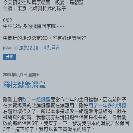
今天預定往秋葉原朝聖，吸滴，是朝聖
住宿：東京-老師幫忙找的房子
6/02
中午12點多的飛機回家囉~~~
中間玩的還沒決定XD，誰有好建議阿??
jikker
於
凌晨12:18
3 則留言:
分享
2009年5月1日 星期五
羅技鍵盤滑鼠
剛剛上網
敗了一組鍵盤
要當作今年的生日禮物，因為前陣子
在大賣場買的雜牌鍵盤實在爆難用，剛好
用了一年多的滑鼠
右鍵也壞很久了，所以本來是想敗一組鍵盤滑鼠組的，就在
逛網頁的同時，我發現有些滑鼠鍵盤保固是很長的，像我剛
敗的那組保固5年，我查了一下，發現我原本的滑鼠居然保固
3年，這下好了，我可以省下買滑鼠的錢了。