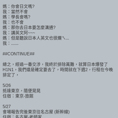
媽：你會日文嗎?
我：當然不會
媽：學長會嗎?
我：也不會
媽：那你去日本要怎麼溝通?
我：講英文阿~~~
媽：但是聽說日本人英文也很爛ㄟ...
我：.......
##CONTINUE##
總之，經過一番交涉，我終於排除萬難，就算日本爆發了
H1N1，我們還是確定要去了，時間就在下週2，行程在今晚
排定了，
5/26
抵達東京，隨便晃晃
住宿：東京-旅館
5/27
會場報告完後東京往名古屋 (新幹線)
住宿：名古屋-老師家