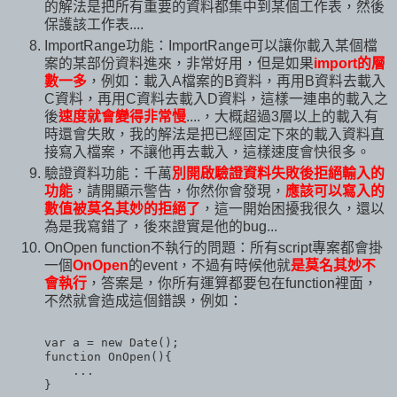
的解法是把所有重要的資料都集中到某個工作表，然後
保護該工作表....
ImportRange功能：ImportRange可以讓你載入某個檔
案的某部份資料進來，非常好用，但是如果
import的層
數一多
，例如：載入A檔案的B資料，再用B資料去載入
C資料，再用C資料去載入D資料，這樣一連串的載入之
後
速度就會變得非常慢
....，大概超過3層以上的載入有
時還會失敗，我的解法是把已經固定下來的載入資料直
接寫入檔案，不讓他再去載入，這樣速度會快很多。
驗證資料功能：千萬
別開啟驗證資料失敗後拒絕輸入的
功能
，請開顯示警告，你然你會發現，
應該可以寫入的
數值被莫名其妙的拒絕了
，這一開始困擾我很久，還以
為是我寫錯了，後來證實是他的bug...
OnOpen function不執行的問題：所有script專案都會掛
一個
OnOpen
的event，不過有時候他就
是莫名其妙不
會執行
，答案是，你所有運算都要包在function裡面，
不然就會造成這個錯誤，例如：
var a = new Date();

function OnOpen(){

    ...
