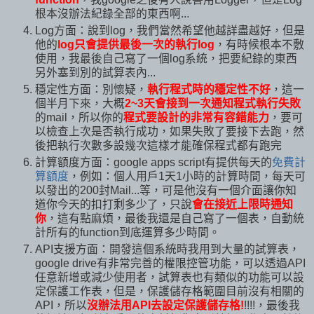
根本沒辦法紀錄全部的東西啊...
Log方面：說到log，我們當然希望他越詳盡越好，但是
他的
log只會提供最後一次的執行log
，有時候根本不敷
使用，我最後自己寫了一個log系統，把要紀錄的東西
另外塞到別的試算表內...
穩定性方面：別懷疑，
執行程式時的穩定性不好
，這一
個半月下來，大概
2~3天會接到一次通知程式執行失敗
的mail，所以你的
程式要設計的非常有容錯能力
，要可
以檢查上次是否執行成功，如果失敗了要接下去跑，然
後把執行次數多設幾次這樣才能確保程式都有跑完
計算額度方面：google apps script有提供每天的
免費計
算額度
，例如：個人用戶1天1小時的計算時間，每天可
以發出的200封Mail...等，可是他沒有一個介面讓你知
道你今天的扣打剩多少了，只說
會在接近上限時通知
你
，這有點麻煩，最後我還是自己寫了一個表，自動統
計所有的function到底運算多少時間。
API支援方面：開發這個系統時我用到大量的試算表，
google drive有非常完善的權限控管功能，可以透過API
任意新增或減少使用者，試算表也有類似的功能可以設
定保護工作表，但是，保護儲存格範圍目前沒有相關的
API，所以
沒辦法用API去設定保護儲存格!
!!!!，最後我