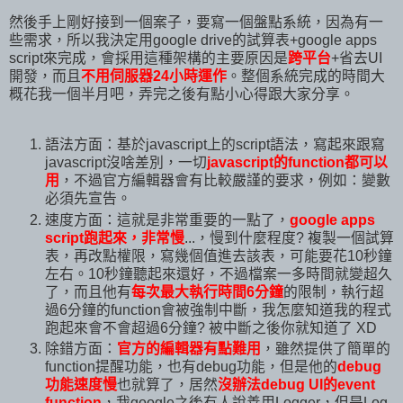
然後手上剛好接到一個案子，要寫一個盤點系統，因為有一
些需求，所以我決定用google drive的試算表+google apps
script來完成，會採用這種架構的主要原因是
跨平台
+省去UI
開發，而且
不用伺服器24小時運作
。整個系統完成的時間大
概花我一個半月吧，弄完之後有點小心得跟大家分享。
語法方面：基於javascript上的script語法，寫起來跟寫
javascript沒啥差別，一切
javascript的function都可以
用
，不過官方編輯器會有比較嚴謹的要求，例如：變數
必須先宣告。
速度方面：這就是非常重要的一點了，
google apps
script跑起來，非常慢
...，慢到什麼程度? 複製一個試算
表，再改點權限，寫幾個值進去該表，可能要花10秒鐘
左右。10秒鐘聽起來還好，不過檔案一多時間就變超久
了，而且他有
每次最大執行時間6分鐘
的限制，執行超
過6分鐘的function會被強制中斷，我怎麼知道我的程式
跑起來會不會超過6分鐘? 被中斷之後你就知道了 XD
除錯方面：
官方的編輯器有點難用
，雖然提供了簡單的
function提醒功能，也有debug功能，但是他的
debug
功能速度慢
也就算了，居然
沒辦法debug UI的event
function
，我google之後有人說善用Logger，但是Log