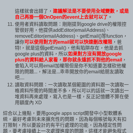
這樣就會出錯了，
建議解法是不要使用全域變數，或是
自己再掛一個OnOpen的event上去就可以了
。
使用者資料讀取問題：剛剛提到google drive的權限控
管很好用，他提供addEditor(emailAddress)、
removeEditor(emailAddress)、getEmail()等function，
讓你
可以使用對方的email就可以快速刪改權限
，爸
特!，就是這個getEmail()，他有陷阱存在，他是去抓
google plus的資料，所以
如果對方沒有開放google
plus的資料給人家看，那你就永遠抓不到他的email
，
會陷入可以用email加權限但是你不知道要怎樣砍他權
限的問題...，解法是...乖乖開放你的email給朋友讀取
吧....
讀取資料問題：一次讀取某個範圍的資料跟一次讀取一
格資料所需的時間差不多，所以可以的話就一次讀出一
堆資料再來處理，寫入也是一樣，反正記憶體不算在使
用額度內 XD
綜合以上幾點，要用google apps script開發中小型軟體系
統，最好考慮到未來擴充性的問題，因為每個帳號每天有扣
打限制，所以要設計的有平行處理的功能，因為穩定性問
題，要考慮接續上一次處理進度的問題，這樣才能避免程式