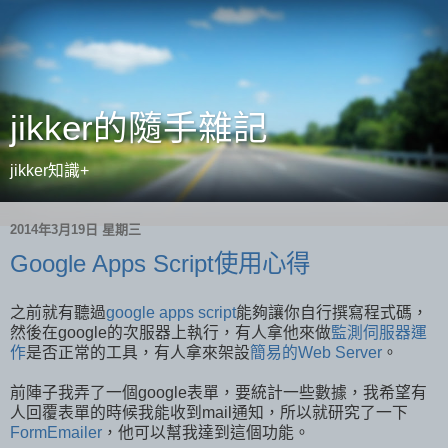
jikker的隨手雜記
jikker知識+
2014年3月19日 星期三
Google Apps Script使用心得
之前就有聽過
google apps script
能夠讓你自行撰寫程式碼，
然後在google的次服器上執行，有人拿他來做
監測伺服器運
作
是否正常的工具，有人拿來架設
簡易的Web Server
。
前陣子我弄了一個google表單，要統計一些數據，我希望有
人回覆表單的時候我能收到mail通知，所以就研究了一下
FormEmailer
，他可以幫我達到這個功能。