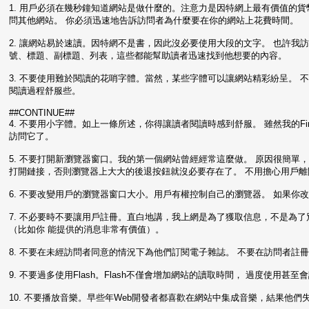
1. 用戶必須在幾秒鐘知道網站是做什麼的。注意力是因特網上最有價值的
問其他網站。 你必須迅速地告訴訪問者為什麼要在你的網站上花費時間。
2. 讓網站易於速讀。因特網不是書，因此沒必要使用大段的文字。 也許我
號、標題、副標題、列表，這些都能幫助讀者迅速找到他想要的內容。
3. 不要使用難於閱讀的花哨字體。當然，某些字體可以讓網站精彩紛呈。 
閱讀過程舒服些。
##CONTINUE##
4. 不要用小字體。如上一條所述，你得讓讀者閱讀時感到舒服。 雖然我的Fi
訪問它了。
5. 不要打開新瀏覽器窗口。我的第一個網站曾經經常這麼做。 原因很簡單
打開鏈接，否則瀏覽器上大大的後退按鈕就沒必要存在了。 不用擔心用戶
6. 不要改變用戶的瀏覽器窗口大小。用戶有權控制自己的瀏覽器。 如果你
7. 不必要時不要讓用戶註冊。直白地講，我上網是為了獲取信息，不是為
（比如你 能提供的消息非常有價值）。
8. 不要在未經訪問者同意的情況下為他們訂閱電子雜誌。 不要在訪問者註
9. 不要過多使用Flash。Flash不僅會增加網站的讀取時間， 過度使用甚
10. 不要播放音樂。早些年Web開發者都喜歡在網站中集成音樂，結果他們