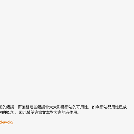
常犯的錯誤，而無疑這些錯誤會大大影響網站的可用性。如今網站易用性已成
解的概念， 因此希望這篇文章對大家能有作用。
d-avoid/