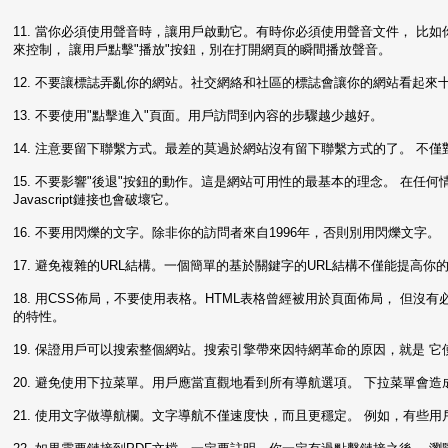
11. 當你必須使用聲音時，讓用戶啟動它。有時你必須使用聲音文件， 
來控制， 讓用戶點擊"播放"按鈕，別在打開網頁的瞬間播放聲音。
12. 不要讓標誌弄亂你的網站。社交網絡和社區的標誌會讓你的網站看起來
13. 不要使用"點擊進入"頁面。用戶訪問到內容的步驟越少越好。
14. 注意要留下聯繫方式。最差的莫過於網站沒有留下聯繫方式的了。 不
15. 不要影響"後退"按鈕的動作。這是網站可用性的最基本的理念。 在任
Javascript鏈接也會破壞它。
16. 不要用閃爍的文字。除非你的訪問者來自1996年，否則別用閃爍文字。
17. 避免複雜的URL結構。一個簡單的基於關鍵字的URL結構不僅能提高
18. 用CSS佈局，不要使用表格。HTML表格曾經被用於頁面佈局， 但沒
的特性。
19. 保證用戶可以搜索整個網站。搜索引擎帶來因特網革命的原因，就是 
20. 避免使用下拉菜單。用戶應當直觀地看到所有導航選項。 下拉菜單會
21. 使用文字做導航欄。文字導航不僅速度快，而且更穩定。 例如，有些