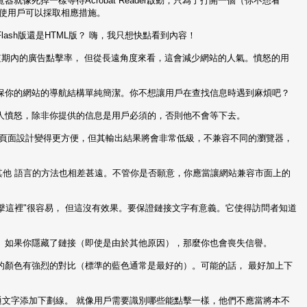
就像死掉一樣等待Acrobat Reader啟動，只為了打開一個（你不想看
，使用戶可以採取相應措施。
Flash版還是HTML版？ 嗨，我只想快點看到內容！
增加短期內的廣告點擊率， 但從長遠角度來看，這會減少網站的人氣。憤怒的用
 確保你的網站的導航結構單純簡潔。你不想讓用戶在查找信息時遇到麻煩吧？
令人憤怒，除非你提供的信息是用戶必須的，否則他不會等下去。
。 它們讓頁面設計變得更方便，但其輸出結果將會非常低級，不兼容不同的瀏覽器，
和其他 語言的方法也相差甚遠。不管你是否願意，你應當讓網站兼容市面上的
點擊這裡"很容易， 但這沒有效果。要保證鏈接文字有意義。它使得訪問者知道
。 如果你隱藏了鏈接（即使是由於其他原因），那麼你也會喪失信譽。
接的顏色有強烈的對比（標準的藍色通常是最好的）。可能的話， 最好加上下
普通文字添加下劃線。 就像用戶需要識別哪些能點擊一樣，他們不應當將本不