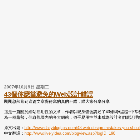
2007年10月9日 星期二
43個你應當避免的Web設計錯誤
剛剛忽然逛到這篇文章覺得寫的真的不錯，跟大家分享分享
這是一篇關於網站易用性的文章，作者以親身體會講述了43條網站設計中
為一種趨勢，但縱觀國內的各大網站，似乎易用性並未成為設計者們廣泛理
原文出處：
http://www.dailyblogtips.com/43-web-design-mistakes-you-shoul
中文翻譯：
http://www.livelyidea.com/blogview.asp?logID=198