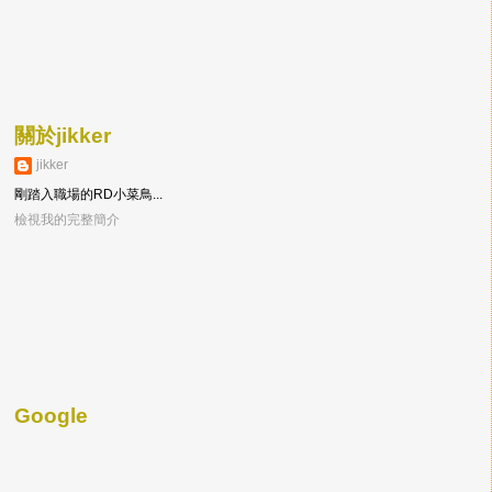
關於jikker
jikker
剛踏入職場的RD小菜鳥...
檢視我的完整簡介
Google