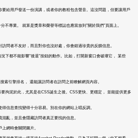
比如你要給用戶發送一份演講，或者你的教程包含聲音。這沒問題，但要讓用戶
十分不專業。 就算是獎章和榮譽等標誌也應當放到"關於我們"頁面上。
僅對訪問者不友好，而且對你也沒好處，你會錯過珍貴的反饋信息。
何情況下都不能影響"後退"按鈕的動作。比如，打開新窗口會破壞它， 某些
你的搜索引擎排名， 還能讓訪問者在訪問之前瞭解網頁內容。
有必要拘泥於此，尤其是在CSS誕生之後。CSS更快、更穩定， 並能提供更多
它使得信息查找變得十分容易。別在你的網站上唱反調。
造成混亂，並且會隱藏訪問者真正要找的信息。
用戶上網時會關閉圖片。