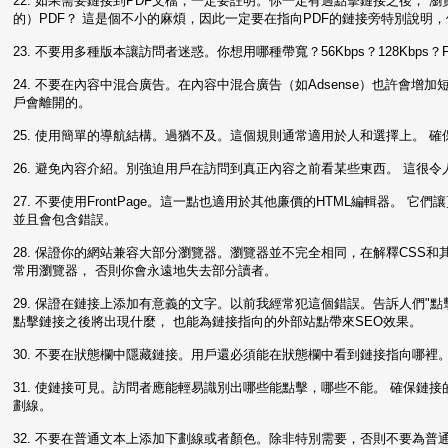
22. 如果需要鏈接到PDF文檔，一定要註明。你一定有過點擊鏈接之後， 瀏覽器
的）PDF？ 這是個不小的麻煩，因此一定要在指向PDF的鏈接旁特別說明
23. 不要用多種版本讓訪問者迷惑。你想用哪種帶寬？56Kbps？128Kbps？
24. 不要在內容中混合廣告。在內容中混合廣告（如Adsense）也許會
戶會離開的。
25. 使用簡單的導航結構。過猶不及。這個規則通常適用於人和選擇上。
26. 避免內容介紹。別強迫用戶在訪問到真正內容之前看某些東西。 這很
27. 不要使用FrontPage。這一點也適用於其他廉價的HTML編輯器
並且會包含錯誤。
28. 保證你的網站兼容大部分瀏覽器。瀏覽器並不完全相同，在解釋CSS
常用瀏覽器， 否則你會永遠地失去部分讀者。
29. 保證在鏈接上添加有意義的文字。以前我經常犯這個錯誤。告訴人們"
點擊鏈接之後將出現什麼， 也能為鏈接指向的外部站點帶來SEO效果。
30. 不要在狀態欄中隱藏鏈接。用戶還必須能在狀態欄中看到鏈接指向哪裡
31. 使鏈接可見。訪問者應能輕易識別出哪些能點擊，哪些不能。 確保鏈
劃線。
32. 不要在普通文本上添加下劃線或者顏色。除非特別需要，否則不要為