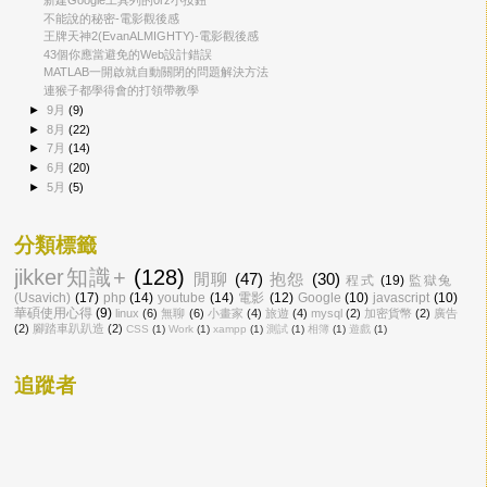
不能說的秘密-電影觀後感
王牌天神2(EvanALMIGHTY)-電影觀後感
43個你應當避免的Web設計錯誤
MATLAB一開啟就自動關閉的問題解決方法
連猴子都學得會的打領帶教學
►
9月
(9)
►
8月
(22)
►
7月
(14)
►
6月
(20)
►
5月
(5)
分類標籤
jikker知識+
(128)
閒聊
(47)
抱怨
(30)
程式
(19)
監獄兔
(Usavich)
(17)
php
(14)
youtube
(14)
電影
(12)
Google
(10)
javascript
(10)
華碩使用心得
(9)
linux
(6)
無聊
(6)
小畫家
(4)
旅遊
(4)
mysql
(2)
加密貨幣
(2)
廣告
(2)
腳踏車趴趴造
(2)
CSS
(1)
Work
(1)
xampp
(1)
測試
(1)
相簿
(1)
遊戲
(1)
追蹤者