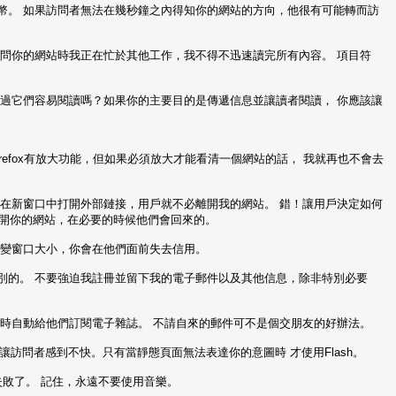
貨幣。 如果訪問者無法在幾秒鐘之內得知你的網站的方向，他很有可能轉而訪
訪問你的網站時我正在忙於其他工作，我不得不迅速讀完所有內容。 項目符
不過它們容易閱讀嗎？如果你的主要目的是傳遞信息並讓讀者閱讀， 你應該讓
refox有放大功能，但如果必須放大才能看清一個網站的話， 我就再也不會去
，在新窗口中打開外部鏈接，用戶就不必離開我的網站。 錯！讓用戶決定如何
離開你的網站，在必要的時候他們會回來的。
改變窗口大小，你會在他們面前失去信用。
了別的。 不要強迫我註冊並留下我的電子郵件以及其他信息，除非特別必要
冊時自動給他們訂閱電子雜誌。 不請自來的郵件可不是個交朋友的好辦法。
至會讓訪問者感到不快。只有當靜態頁面無法表達你的意圖時 才使用Flash。
失敗了。 記住，永遠不要使用音樂。