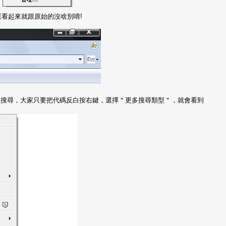
尋框看起來就跟原始的沒啥別唷!
搜尋，大家只要把代碼反白按右鍵，選擇＂更多搜尋類型＂，就會看到