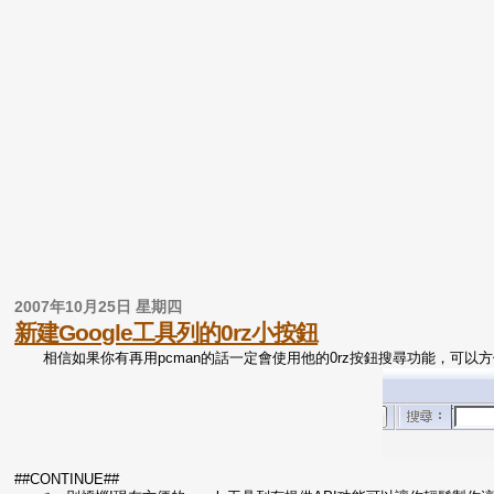
2007年10月25日 星期四
新建Google工具列的0rz小按鈕
相信如果你有再用pcman的話一定會使用他的0rz按鈕搜尋功能，可以方便的
##CONTINUE##