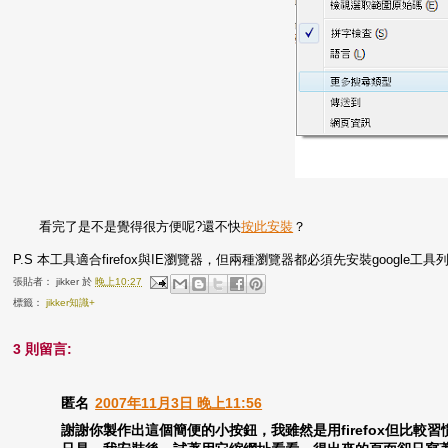
看完了是不是覺得很方便呢?還不快
按此安裝
？
P.S 本工具適合firefox與IE瀏覽器，但兩種瀏覽器都必須先安裝google工具
張貼者：
jikker
於
晚上10:27
標籤：
jikker知識+
3 則留言:
匿名
2007年11月3日 晚上11:56
謝謝你製作出這個簡便的小按鈕，我雖然是用firefox但比較習