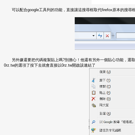
可以配合google工具列的功能，直接讓這搜尋框取代firefox原本的搜
另外嫌還要把代碼複製貼上嗎?別擔心！他還有另外一個貼心功能，選取
0rz.tw的選項了按下去就會直接以0rz.tw開啟該連結了