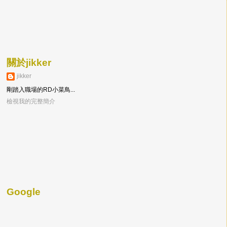
關於jikker
jikker
剛踏入職場的RD小菜鳥...
檢視我的完整簡介
Google