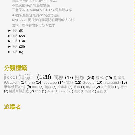
不能說的秘密-電影觀後感
王牌天神2(EvanALMIGHTY)-電影觀後感
43個你應當避免的Web設計錯誤
MATLAB一開啟就自動關閉的問題解決方法
連猴子都學得會的打領帶教學
►
9月
(9)
►
8月
(22)
►
7月
(14)
►
6月
(20)
►
5月
(5)
分類標籤
jikker知識+
(128)
閒聊
(47)
抱怨
(30)
程式
(19)
監獄兔
(Usavich)
(17)
php
(14)
youtube
(14)
電影
(12)
Google
(10)
javascript
(10)
華碩使用心得
(9)
linux
(6)
無聊
(6)
小畫家
(4)
旅遊
(4)
mysql
(2)
加密貨幣
(2)
廣告
(2)
腳踏車趴趴造
(2)
CSS
(1)
Work
(1)
xampp
(1)
測試
(1)
相簿
(1)
遊戲
(1)
追蹤者