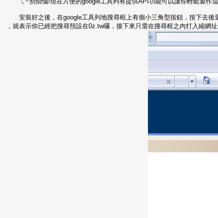
ㄟ~別煩惱!現在方便的google工具列有提供API功能可以讓你輕鬆製
安裝好之後，在google工具列地搜尋框上有個小三角型按鈕，按下去後選擇0
，就表示你已經把搜尋預設在0z.tw囉，接下來只需在搜尋框之內打入縮網