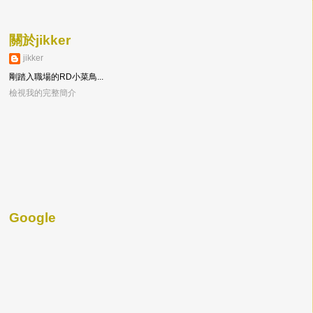
關於jikker
jikker
剛踏入職場的RD小菜鳥...
檢視我的完整簡介
Google