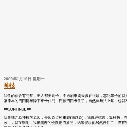
2009年1月19日 星期一
神技
我住的宿舍有門禁，出入都要刷卡，不過刷來刷去實在很煩，忘記帶卡的就
讓原本的門閂提早降下來卡住門，門被門閂卡住了，自然就無法上鎖，也就
##CONTINUE##
我會稱之為神技的原因，是因為這招很難(我以為)，我曾經試過，算秒數，
敗...，就在剛剛，我很無聊的慢慢把門放開，結果發現他居然停住了，沒有