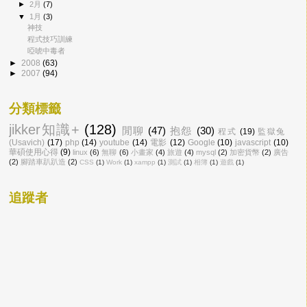
►
2月
(7)
▼
1月
(3)
神技
程式技巧訓練
啞唬中毒者
►
2008
(63)
►
2007
(94)
分類標籤
jikker知識+
(128)
閒聊
(47)
抱怨
(30)
程式
(19)
監獄兔
(Usavich)
(17)
php
(14)
youtube
(14)
電影
(12)
Google
(10)
javascript
(10)
華碩使用心得
(9)
linux
(6)
無聊
(6)
小畫家
(4)
旅遊
(4)
mysql
(2)
加密貨幣
(2)
廣告
(2)
腳踏車趴趴造
(2)
CSS
(1)
Work
(1)
xampp
(1)
測試
(1)
相簿
(1)
遊戲
(1)
追蹤者