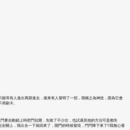
只能等有人進出再跟進去，後來有人發明了一招，我稱之為神技，因為它會
不用刷卡。
在門要自動鎖上時把門拉開，失敗了不少次，也試過其他的方法可是都失
完全關上，我出去一下就回來了，開門的時候發現，門閂降下來了!!我無心發