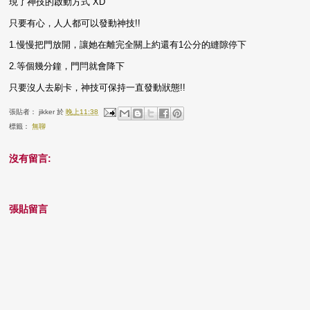
現了神技的啟動方式 XD
只要有心，人人都可以發動神技!!
1.慢慢把門放開，讓她在離完全關上約還有1公分的縫隙停下
2.等個幾分鐘，門閂就會降下
只要沒人去刷卡，神技可保持一直發動狀態!!
張貼者：
jikker
於
晚上11:38
標籤：
無聊
沒有留言:
張貼留言