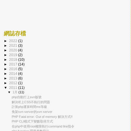
網誌存檔
►
2022
(1)
►
2021
(3)
►
2020
(4)
►
2019
(2)
►
2018
(10)
►
2017
(14)
►
2016
(5)
►
2014
(4)
►
2013
(6)
►
2012
(1)
▼
2011
(11)
▼
1月
(11)
php自動打上svn版號
解決IE上CSS不執行的問題
計算php運算時間ms等級
免架svn server的svn server
PHP Fatal error: Out of memory 解決方式!!
PHP CLI模式下變數取得方式
在php中使用root權限執行command line指令