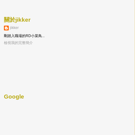
關於jikker
jikker
剛踏入職場的RD小菜鳥...
檢視我的完整簡介
Google