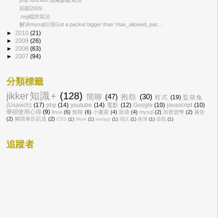
php function 隱藏參數寫法
回顧2009...
.reg檔的寫法
解決mysql出現Got a packet bigger than 'max_allowed_pac...
►
2010
(21)
►
2009
(26)
►
2008
(63)
►
2007
(94)
分類標籤
jikker知識+
(128)
閒聊
(47)
抱怨
(30)
程式
(19)
監獄兔
(Usavich)
(17)
php
(14)
youtube
(14)
電影
(12)
Google
(10)
javascript
(10)
華碩使用心得
(9)
linux
(6)
無聊
(6)
小畫家
(4)
旅遊
(4)
mysql
(2)
加密貨幣
(2)
廣告
(2)
腳踏車趴趴造
(2)
CSS
(1)
Work
(1)
xampp
(1)
測試
(1)
相簿
(1)
遊戲
(1)
追蹤者