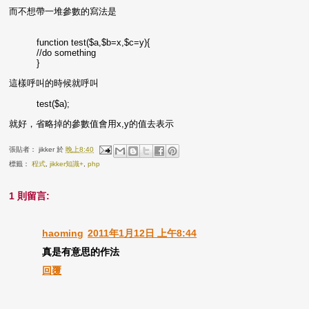
而不想帶一堆參數的寫法是
function test($a,$b=x,$c=y){
//do something
}
這樣呼叫的時候就呼叫
test($a);
就好，省略掉的參數值會用x,y的值去表示
張貼者：
jikker
於
晚上8:40
標籤：
程式
,
jikker知識+
,
php
1 則留言:
haoming
2011年1月12日 上午8:44
真是有意思的作法
回覆