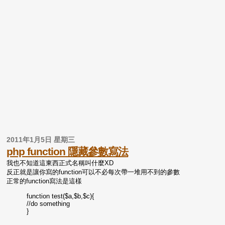
2011年1月5日 星期三
php function 隱藏參數寫法
我也不知道這東西正式名稱叫什麼XD
反正就是讓你寫的function可以不必每次帶一堆用不到的參數
正常的function寫法是這樣
function test($a,$b,$c){
//do something
}