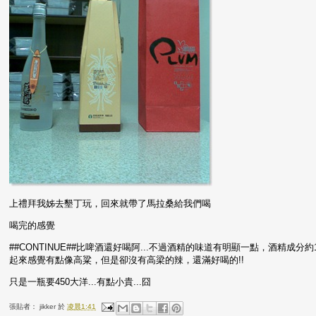
上禮拜我姊去墾丁玩，回來就帶了馬拉桑給我們喝
喝完的感覺
##CONTINUE##比啤酒還好喝阿...不過酒精的味道有明顯一點，酒精
起來感覺有點像高粱，但是卻沒有高梁的辣，還滿好喝的!!
只是一瓶要450大洋...有點小貴...囧
張貼者：
jikker
於
凌晨1:41