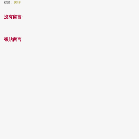
標籤：
閒聊
沒有留言:
張貼留言