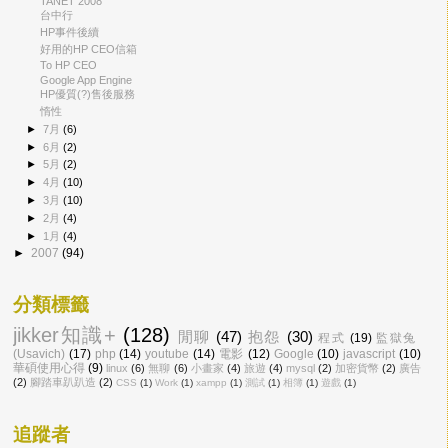
TANET 2008
台中行
HP事件後續
好用的HP CEO信箱
To HP CEO
Google App Engine
HP優質(?)售後服務
惰性
►
7月
(6)
►
6月
(2)
►
5月
(2)
►
4月
(10)
►
3月
(10)
►
2月
(4)
►
1月
(4)
►
2007
(94)
分類標籤
jikker知識+
(128)
閒聊
(47)
抱怨
(30)
程式
(19)
監獄兔
(Usavich)
(17)
php
(14)
youtube
(14)
電影
(12)
Google
(10)
javascript
(10)
華碩使用心得
(9)
linux
(6)
無聊
(6)
小畫家
(4)
旅遊
(4)
mysql
(2)
加密貨幣
(2)
廣告
(2)
腳踏車趴趴造
(2)
CSS
(1)
Work
(1)
xampp
(1)
測試
(1)
相簿
(1)
遊戲
(1)
追蹤者