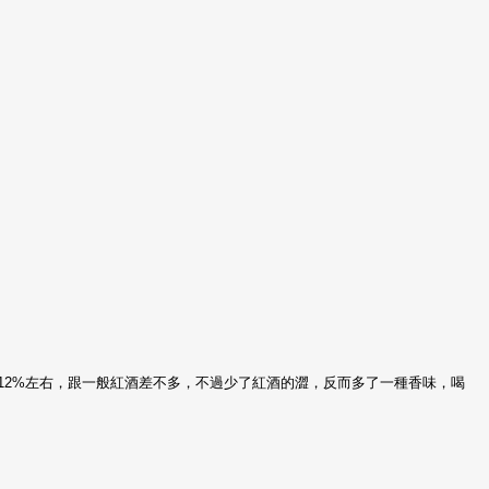
成分約12%左右，跟一般紅酒差不多，不過少了紅酒的澀，反而多了一種香味，喝