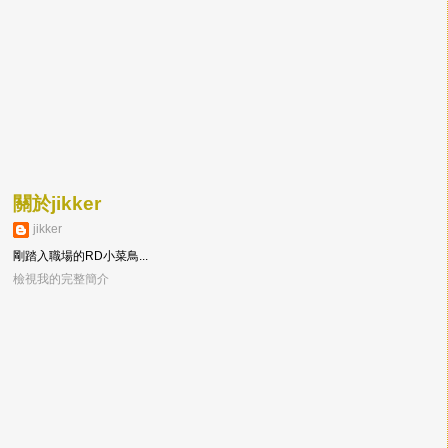
關於jikker
jikker
剛踏入職場的RD小菜鳥...
檢視我的完整簡介